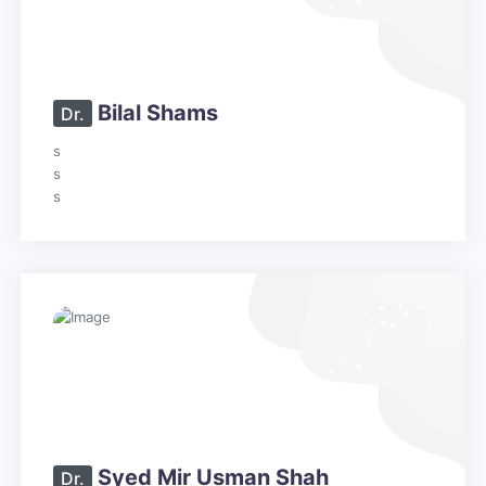
Bilal Shams
Dr.
s
s
s
Syed Mir Usman Shah
Dr.